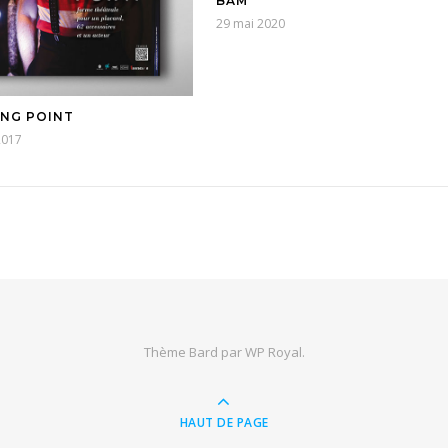
BAM
29 mai 2020
ING POINT
2017
Thème Bard par
WP Royal
.
HAUT DE PAGE