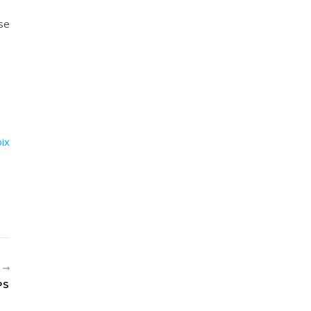
se
ix
T
PS