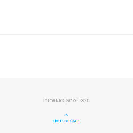
Thème Bard par
WP Royal
.
HAUT DE PAGE