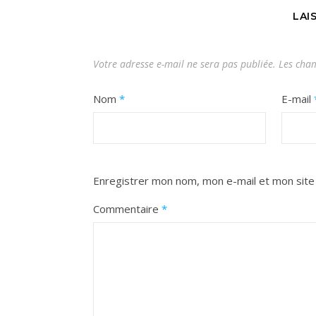
LAI
Votre adresse e-mail ne sera pas publiée.
Les cham
Nom
*
E-mail
Enregistrer mon nom, mon e-mail et mon site
Commentaire
*