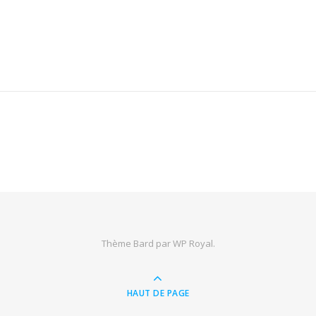
Thème Bard par
WP Royal
.
HAUT DE PAGE