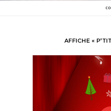
CO
AFFICHE « P’TI